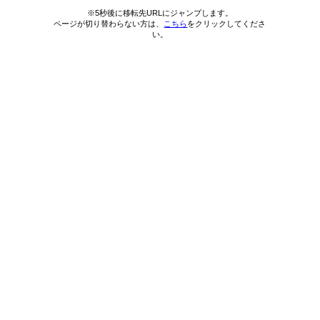
※5秒後に移転先URLにジャンプします。
ページが切り替わらない方は、
こちら
をクリックしてくださ
い。